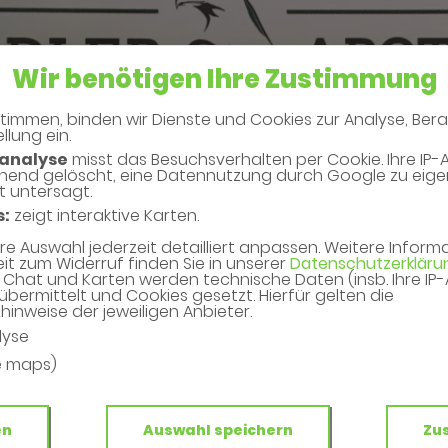
Wir benötigen Ihre Zustimmung
timmen, binden wir Dienste und Cookies zur Analyse, Ber
llung ein.
analyse
misst das Besuchsverhalten per Cookie. Ihre IP-
hend gelöscht, eine Datennutzung durch Google zu eig
t untersagt.
s:
zeigt interaktive Karten.
hre Auswahl jederzeit detailliert anpassen. Weitere Infor
eit zum Widerruf finden Sie in unserer
Datenschutzerkläru
Chat und Karten werden technische Daten (insb. Ihre IP
übermittelt und Cookies gesetzt. Hierfür gelten die
inweise der jeweiligen Anbieter.
lyse
e maps)
die Vorteile unserer Gesundheitskarte!
en
Auswahl speichern
Zu