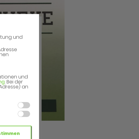
atung und
Adresse
enen
mationen und
ng
. Bei der
-Adresse) an
stimmen