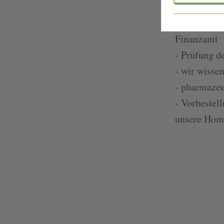
- Jahresauf
Finanzamt
- Prüfung d
- wir wissen
- pharmazeu
- Vorbestel
unsere Hom