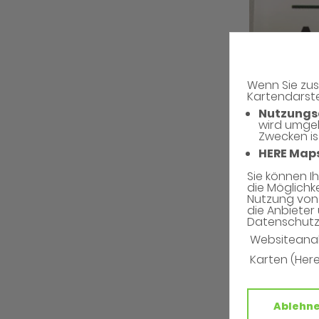
Wenn Sie zus
Kartendarste
Nutzungs
wird umge
Zwecken is
HERE Map
Sie können I
die Möglichk
Nutzung von 
die Anbieter 
Datenschutzh
Websiteana
Karten (Her
Nutzen Sie 
Ablehn