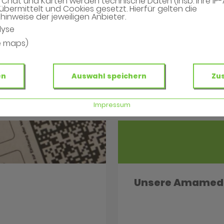
Chat und Karten werden technische Daten (insb. Ihre IP
übermittelt und Cookies gesetzt. Hierfür gelten die
inweise der jeweiligen Anbieter.
lyse
e maps)
en
Auswahl speichern
Zu
Impressum
Unsere Amamed 