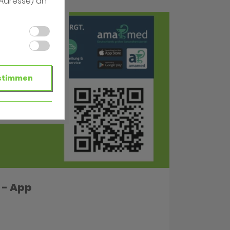
-Adresse) an
stimmen
- App