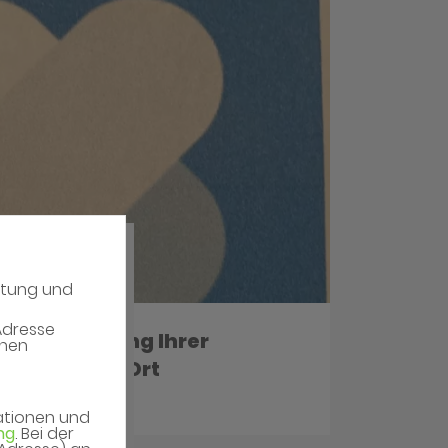
atung und
Adresse
 Übermittlung Ihrer
enen
potheke vor Ort
mationen und
ng
. Bei der