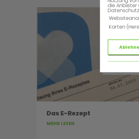
Nutzung von 
die Anbieter 
Datenschutzh
Websiteana
Karten (Her
Ablehn
Das E-Rezept
MEHR LESEN